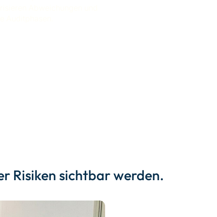
iorisieren Abweichungen und
e Auditphasen.
r Risiken sichtbar werden.