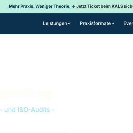
Mehr Praxis. Weniger Theorie. →
Jetzt Ticket beim KALS sich
Eve
Leistungen
Praxisformate
rbereitung
- und ISO-Audits –
ar werden, braucht es mehr als