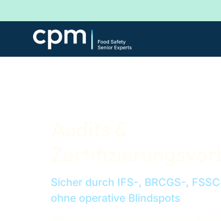
Audits &
Zertifizierungsvo
Sicher durch IFS-, BRCGS-, FSSC
ohne operative Blindspots
Wenn ein Audit bevorsteht oder Risiken sichtb