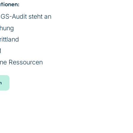
ationen:
GS-Audit steht an
chung
ittland
M
rne Ressourcen
n