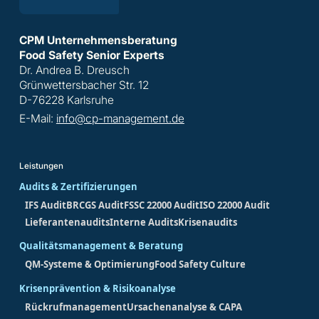
CPM Unternehmensberatung
Food Safety Senior Experts
Dr. Andrea B. Dreusch
Grünwettersbacher Str. 12
D-76228 Karlsruhe
E-Mail:
info@cp-management.de
Leistungen
Audits & Zertifizierungen
IFS Audit
BRCGS Audit
FSSC 22000 Audit
ISO 22000 Audit
Lieferantenaudits
Interne Audits
Krisenaudits
Qualitätsmanagement & Beratung
QM-Systeme & Optimierung
Food Safety Culture
Krisenprävention & Risikoanalyse
Rückrufmanagement
Ursachenanalyse & CAPA