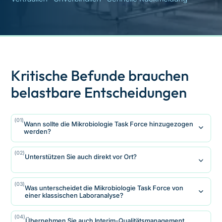
Kritische Befunde brauchen
belastbare Entscheidungen
(01)
Wann sollte die Mikrobiologie Task Force hinzugezogen
werden?
Immer dann, wenn mikrobiologische
(02)
Unterstützen Sie auch direkt vor Ort?
Auffälligkeiten, Kontaminationen oder kritische
Befunde auftreten und eine schnelle fachliche
Ja. Je nach Situation unterstützen wir
Bewertung erforderlich ist. Je früher Ursachen
(03)
Was unterscheidet die Mikrobiologie Task Force von
Unternehmen direkt vor Ort bei
identifiziert werden, desto schneller lassen sich
einer klassischen Laboranalyse?
Anlagenbegehungen, Prozessanalysen,
Risiken begrenzen und wirksame Maßnahmen
Probenahmen und Ursachenuntersuchungen.
einleiten.
Wir bewerten nicht nur einzelne
(04)
Übernehmen Sie auch Interim-Qualitätsmanagement
Ziel ist eine schnelle und belastbare