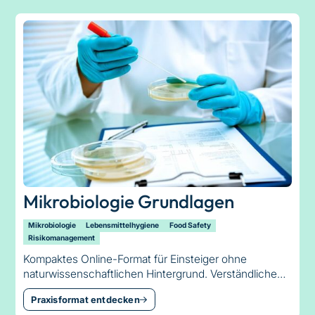
Mikrobiologie Grundlagen
Mikrobiologie
Lebensmittelhygiene
Food Safety
Risikomanagement
Kompaktes Online-Format für Einsteiger ohne
naturwissenschaftlichen Hintergrund. Verständliche
Einführung in Bakterien, Keimzahlen,
Praxisformat entdecken
Temperaturführung und Mindesthaltbarkeit.