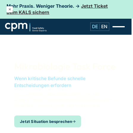
Mehr Praxis. Weniger Theorie. →
Jetzt Ticket
beim KALS sichern
DE
EN
Mikrobiologie Task Force
Wenn kritische Befunde schnelle
Entscheidungen erfordern
Wir unterstützen Lebensmittelunternehmen bei
Kontaminationen, Keimproblemen und mikrobiologischen
Krisenfällen – vor Ort, strukturiert und belastbar.
Jetzt Situation besprechen