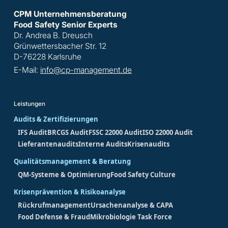
CPM Unternehmensberatung
Food Safety Senior Experts
Dr. Andrea B. Dreusch
Grünwettersbacher Str. 12
D-76228 Karlsruhe
E-Mail:
info@cp-management.de
Leistungen
Audits & Zertifizierungen
IFS Audit
BRCGS Audit
FSSC 22000 Audit
ISO 22000 Audit
Lieferantenaudits
Interne Audits
Krisenaudits
Qualitätsmanagement & Beratung
QM-Systeme & Optimierung
Food Safety Culture
Krisenprävention & Risikoanalyse
Rückrufmanagement
Ursachenanalyse & CAPA
Food Defense & Fraud
Mikrobiologie Task Force