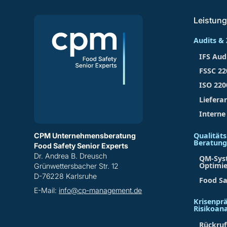
Leistun
Audits & 
IFS Aud
FSSC 22
ISO 220
Liefera
Interne
Qualitä
CPM Unternehmensberatung
Beratun
Food Safety Senior Experts
Dr. Andrea B. Dreusch
QM-Sys
Optimi
Grünwettersbacher Str. 12
D-76228 Karlsruhe
Food Sa
E-Mail:
info@cp-management.de
Krisenpr
Risikoan
Rückru