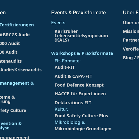
gen
Events & Praxisformate
Über 
Über u
Events
Zertifizierungen
Karlsruher
Missio
it
BRCGS Audit
Lebensmittelsymposium
(KALS)
Partne
000 Audit
Veröffe
00 Audit
Workshops & Praxisformate
Blog / 
ntenaudits
FIt-Formate:
Audit-FIT
 Audits
Krisenaudits
Audit & CAPA-FIT
tsmanagement &
Food Defence Konzept
g
HACCP für Expert:innen
teme &
erung
Deklarations-FIT
Kultur:
fety Culture
Food Safety Culture Plus
Mikrobiologie:
ävention &
alyse
Mikrobiologie Grundlagen
fmanagement