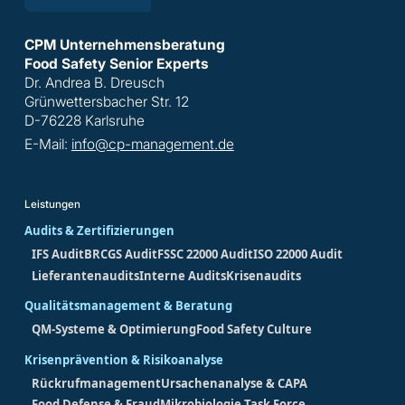
CPM Unternehmensberatung
Food Safety Senior Experts
Dr. Andrea B. Dreusch
Grünwettersbacher Str. 12
D-76228 Karlsruhe
E-Mail:
info@cp-management.de
Leistungen
Audits & Zertifizierungen
IFS Audit
BRCGS Audit
FSSC 22000 Audit
ISO 22000 Audit
Lieferantenaudits
Interne Audits
Krisenaudits
Qualitätsmanagement & Beratung
QM-Systeme & Optimierung
Food Safety Culture
Krisenprävention & Risikoanalyse
Rückrufmanagement
Ursachenanalyse & CAPA
Food Defense & Fraud
Mikrobiologie Task Force