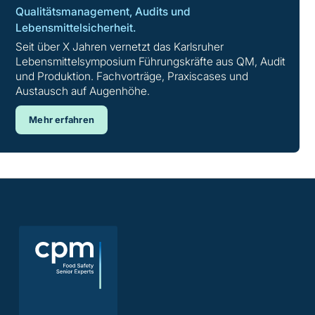
Qualitätsmanagement, Audits und
erläutert sie die
Grundlagen einer
Lebensmittelsicherheitskultur
und gibt Arbeitshilfen
Lebensmittelsicherheit.
(Fragebogen, Aushang, Planspiel) zur Etablierung oder
Seit über X Jahren vernetzt das Karlsruher
Optimierung der inzwischen gesetzlich vorgeschriebenen
Lebensmittelsymposium Führungskräfte aus QM, Audit
Lebensmittelsicherheitskultur in Ihrem Unternehmen.
und Produktion. Fachvorträge, Praxiscases und
Austausch auf Augenhöhe.
Mehr erfahren