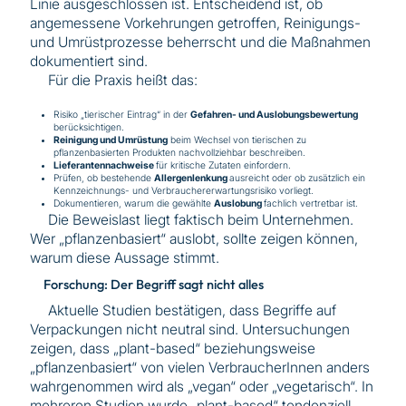
Linie ausgeschlossen ist. Entscheidend ist, ob
angemessene Vorkehrungen getroffen, Reinigungs-
und Umrüstprozesse beherrscht und die Maßnahmen
dokumentiert sind.
Für die Praxis heißt das:
Risiko „tierischer Eintrag“ in der
Gefahren- und Auslobungsbewertung
berücksichtigen.
Reinigung und Umrüstung
beim Wechsel von tierischen zu
pflanzenbasierten Produkten nachvollziehbar beschreiben.
Lieferantennachweise
für kritische Zutaten einfordern.
Prüfen, ob bestehende
Allergenlenkung
ausreicht oder ob zusätzlich ein
Kennzeichnungs- und Verbrauchererwartungsrisiko vorliegt.
Dokumentieren, warum die gewählte
Auslobung
fachlich vertretbar ist.
Die Beweislast liegt faktisch beim Unternehmen.
Wer „pflanzenbasiert“ auslobt, sollte zeigen können,
warum diese Aussage stimmt.
Forschung: Der Begriff sagt nicht alles
Aktuelle Studien bestätigen, dass Begriffe auf
Verpackungen nicht neutral sind. Untersuchungen
zeigen, dass „plant-based“ beziehungsweise
„pflanzenbasiert“ von vielen VerbraucherInnen anders
wahrgenommen wird als „vegan“ oder „vegetarisch“. In
mehreren Studien wurde „plant-based“ tendenziell